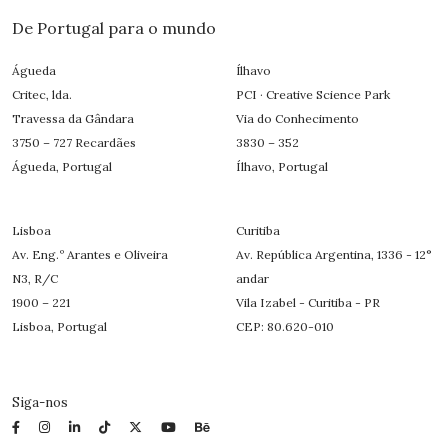
De Portugal para o mundo
Águeda
Ílhavo
Critec, lda.
PCI · Creative Science Park
Travessa da Gândara
Via do Conhecimento
3750 – 727 Recardães
3830 – 352
Águeda, Portugal
Ílhavo, Portugal
Lisboa
Curitiba
Av. Eng.º Arantes e Oliveira
Av. República Argentina, 1336 - 12°
N3, R/C
andar
1900 – 221
Vila Izabel - Curitiba - PR
Lisboa, Portugal
CEP: 80.620-010
Siga-nos