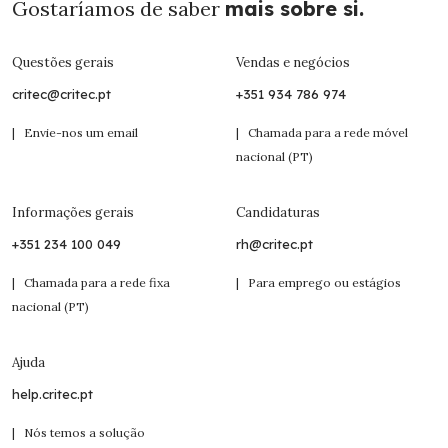
Gostaríamos de saber
mais sobre si.
Questões gerais
Vendas e negócios
critec@critec.pt
+351 934 786 974
| Envie-nos um email
| Chamada para a rede móvel
nacional (PT)
Informações gerais
Candidaturas
+351 234 100 049
rh@critec.pt
| Chamada para a rede fixa
| Para emprego ou estágios
nacional (PT)
Ajuda
help.critec.pt
| Nós temos a solução