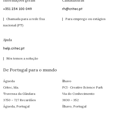
Informações gerais
Candidaturas
+351 234 100 049
rh@critec.pt
| Chamada para a rede fixa
| Para emprego ou estágios
nacional (PT)
Ajuda
help.critec.pt
| Nós temos a solução
De Portugal para o mundo
Águeda
Ílhavo
Critec, lda.
PCI · Creative Science Park
Travessa da Gândara
Via do Conhecimento
3750 – 727 Recardães
3830 – 352
Águeda, Portugal
Ílhavo, Portugal