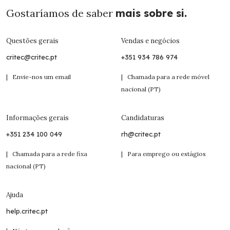
Gostaríamos de saber
mais sobre si.
Questões gerais
Vendas e negócios
critec@critec.pt
+351 934 786 974
| Envie-nos um email
| Chamada para a rede móvel
nacional (PT)
Informações gerais
Candidaturas
+351 234 100 049
rh@critec.pt
| Chamada para a rede fixa
| Para emprego ou estágios
nacional (PT)
Ajuda
help.critec.pt