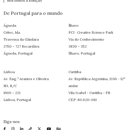
| Nós temos a solução
De Portugal para o mundo
Águeda
Ílhavo
Critec, lda.
PCI · Creative Science Park
Travessa da Gândara
Via do Conhecimento
3750 – 727 Recardães
3830 – 352
Águeda, Portugal
Ílhavo, Portugal
Lisboa
Curitiba
Av. Eng.º Arantes e Oliveira
Av. República Argentina, 1336 - 12°
N3, R/C
andar
1900 – 221
Vila Izabel - Curitiba - PR
Lisboa, Portugal
CEP: 80.620-010
Siga-nos