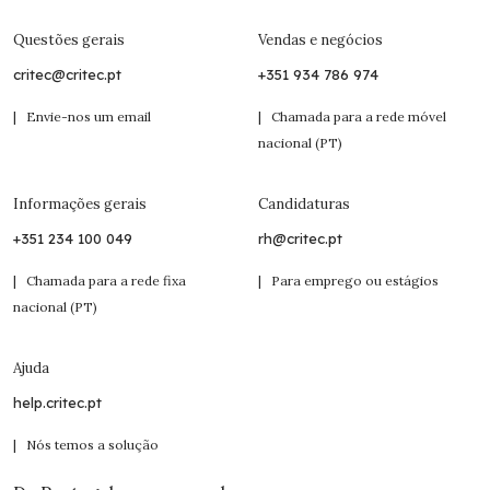
Questões gerais
Vendas e negócios
critec@critec.pt
+351 934 786 974
| Envie-nos um email
| Chamada para a rede móvel
nacional (PT)
Informações gerais
Candidaturas
+351 234 100 049
rh@critec.pt
| Chamada para a rede fixa
| Para emprego ou estágios
nacional (PT)
Ajuda
help.critec.pt
| Nós temos a solução