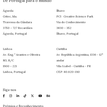
De Portugal para o mundo
Águeda
Ílhavo
Critec, lda.
PCI · Creative Science Park
Travessa da Gândara
Via do Conhecimento
3750 – 727 Recardães
3830 – 352
Águeda, Portugal
Ílhavo, Portugal
Lisboa
Curitiba
Av. Eng.º Arantes e Oliveira
Av. República Argentina, 1336 - 12°
N3, R/C
andar
1900 – 221
Vila Izabel - Curitiba - PR
Lisboa, Portugal
CEP: 80.620-010
Siga-nos
Prémios e Reconhecimento